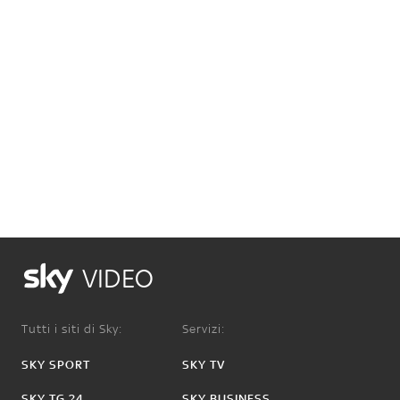
VIDEO
Tutti i siti di Sky:
Servizi:
SKY SPORT
SKY TV
SKY TG 24
SKY BUSINESS