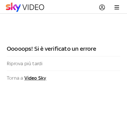
Ooooops! Si è verificato un errore
Riprova più tardi
Torna a
Video Sky