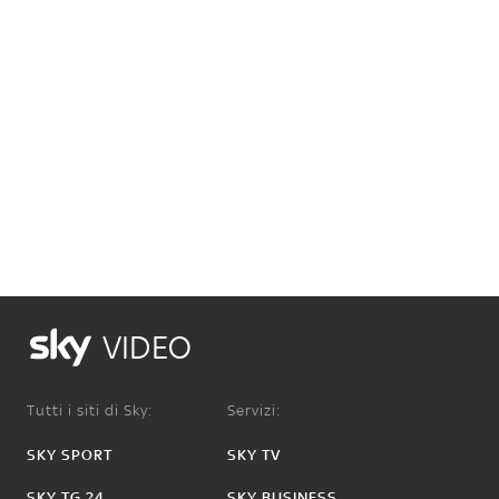
VIDEO
Tutti i siti di Sky:
Servizi:
SKY SPORT
SKY TV
SKY TG 24
SKY BUSINESS