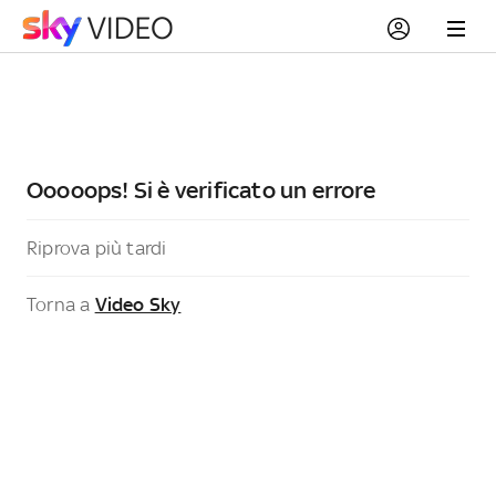
Ooooops! Si è verificato un errore
Riprova più tardi
Torna a
Video Sky