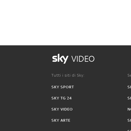
VIDEO
Tutti i siti di Sky:
Se
SKY SPORT
S
SKY TG 24
S
SKY VIDEO
N
SKY ARTE
S