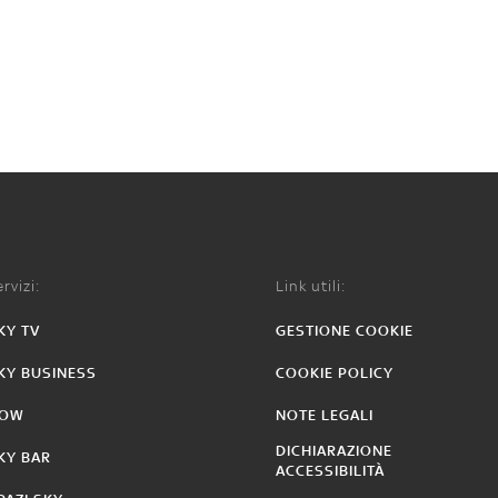
rvizi:
Link utili:
KY TV
GESTIONE COOKIE
KY BUSINESS
COOKIE POLICY
OW
NOTE LEGALI
DICHIARAZIONE
KY BAR
ACCESSIBILITÀ