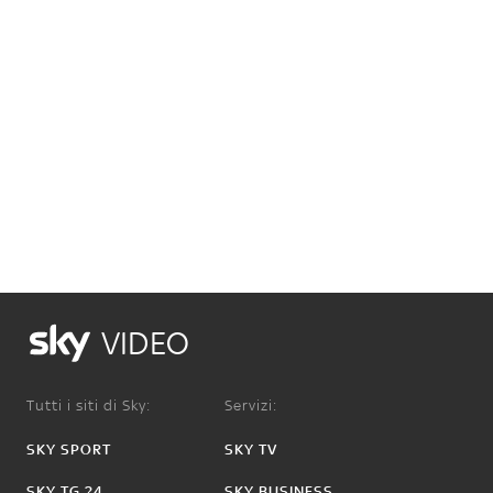
VIDEO
Tutti i siti di Sky:
Servizi:
SKY SPORT
SKY TV
SKY TG 24
SKY BUSINESS