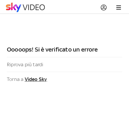
Ooooops! Si è verificato un errore
Riprova più tardi
Torna a
Video Sky