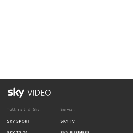
VIDEO
Tutti i siti di Sky:
Servizi:
SKY SPORT
SKY TV
SKY TG 24
SKY BUSINESS