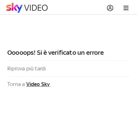
Ooooops! Si è verificato un errore
Riprova più tardi
Torna a
Video Sky