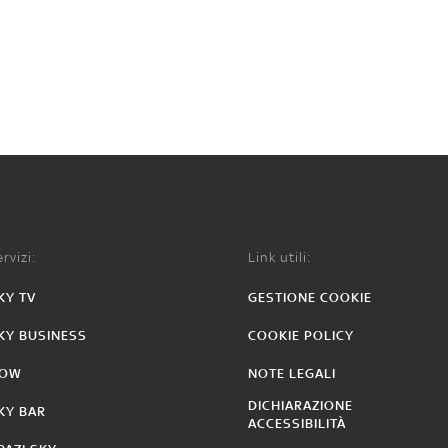
rvizi:
Link utili:
KY TV
GESTIONE COOKIE
KY BUSINESS
COOKIE POLICY
OW
NOTE LEGALI
DICHIARAZIONE
KY BAR
ACCESSIBILITÀ