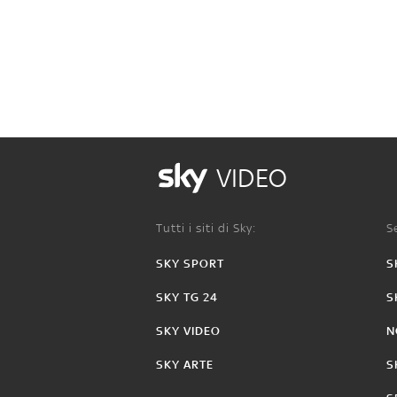
VIDEO
Tutti i siti di Sky:
Se
SKY SPORT
S
SKY TG 24
S
SKY VIDEO
N
SKY ARTE
S