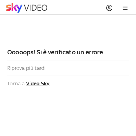
Ooooops! Si è verificato un errore
Riprova più tardi
Torna a
Video Sky