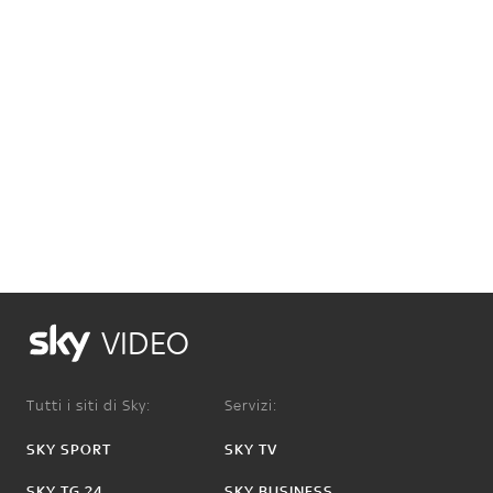
VIDEO
Tutti i siti di Sky:
Servizi:
SKY SPORT
SKY TV
SKY TG 24
SKY BUSINESS