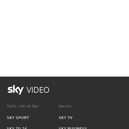
VIDEO
Tutti i siti di Sky:
Servizi:
SKY SPORT
SKY TV
SKY TG 24
SKY BUSINESS