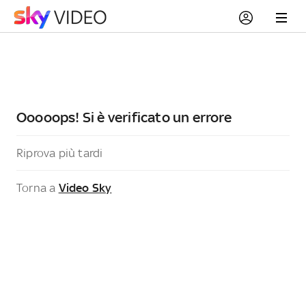
Ooooops! Si è verificato un errore
Riprova più tardi
Torna a
Video Sky