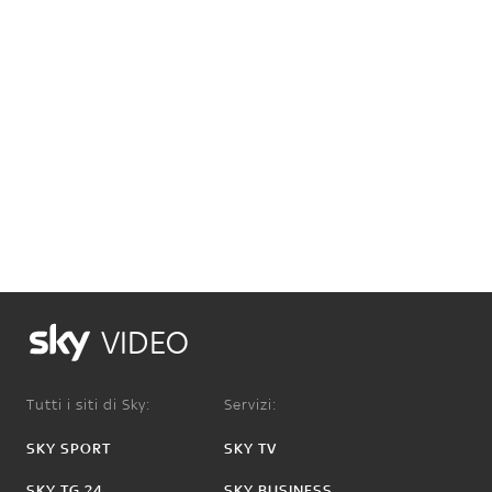
VIDEO
Tutti i siti di Sky:
Servizi:
SKY SPORT
SKY TV
SKY TG 24
SKY BUSINESS