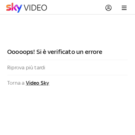
Ooooops! Si è verificato un errore
Riprova più tardi
Torna a
Video Sky