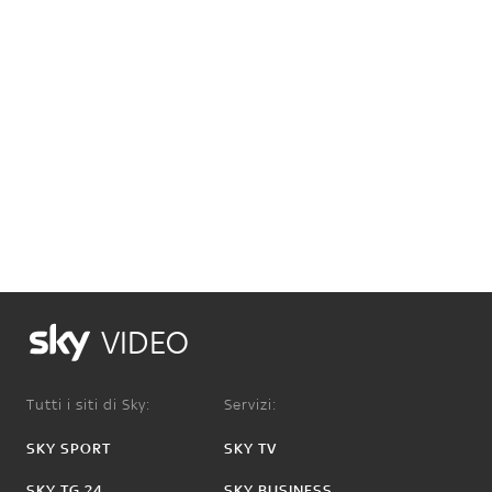
VIDEO
Tutti i siti di Sky:
Servizi:
SKY SPORT
SKY TV
SKY TG 24
SKY BUSINESS