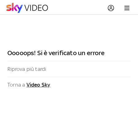
Ooooops! Si è verificato un errore
Riprova più tardi
Torna a
Video Sky