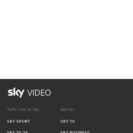
VIDEO
Tutti i siti di Sky:
Servizi:
SKY SPORT
SKY TV
SKY TG 24
SKY BUSINESS