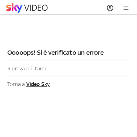
Ooooops! Si è verificato un errore
Riprova più tardi
Torna a
Video Sky