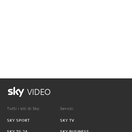
VIDEO
Tutti i siti di Sky:
Servizi:
SKY SPORT
SKY TV
SKY TG 24
SKY BUSINESS