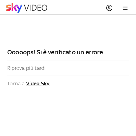
Ooooops! Si è verificato un errore
Riprova più tardi
Torna a
Video Sky