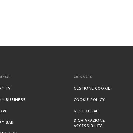
rvizi:
Link utili:
KY TV
GESTIONE COOKIE
KY BUSINESS
COOKIE POLICY
OW
NOTE LEGALI
DICHIARAZIONE
KY BAR
ACCESSIBILITÀ