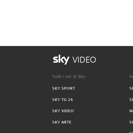
VIDEO
Tutti i siti di Sky:
Se
SKY SPORT
S
SKY TG 24
S
SKY VIDEO
N
SKY ARTE
S