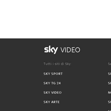
VIDEO
Tutti i siti di Sky:
Se
SKY SPORT
S
SKY TG 24
S
SKY VIDEO
N
SKY ARTE
S