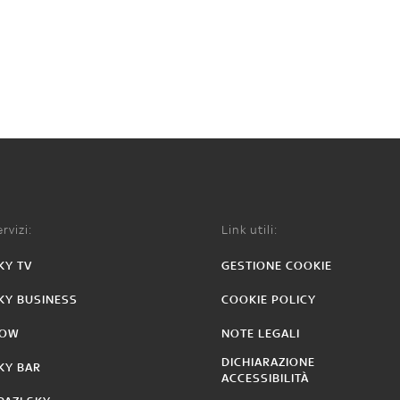
rvizi:
Link utili:
KY TV
GESTIONE COOKIE
KY BUSINESS
COOKIE POLICY
OW
NOTE LEGALI
DICHIARAZIONE
KY BAR
ACCESSIBILITÀ