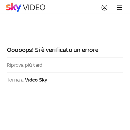
Ooooops! Si è verificato un errore
Riprova più tardi
Torna a
Video Sky