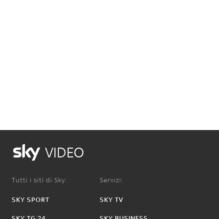
VIDEO
Tutti i siti di Sky:
Servizi:
SKY SPORT
SKY TV
SKY TG 24
SKY BUSINESS