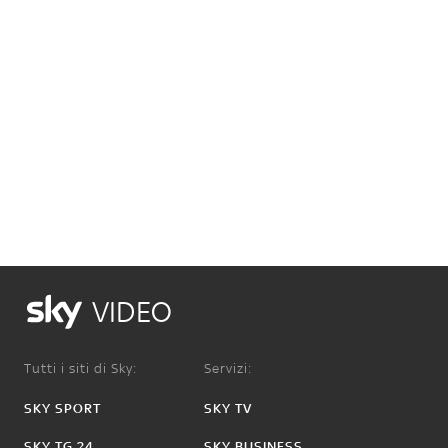
VIDEO
Tutti i siti di Sky:
Servizi:
SKY SPORT
SKY TV
SKY TG 24
SKY BUSINESS