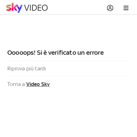
Ooooops! Si è verificato un errore
Riprova più tardi
Torna a
Video Sky