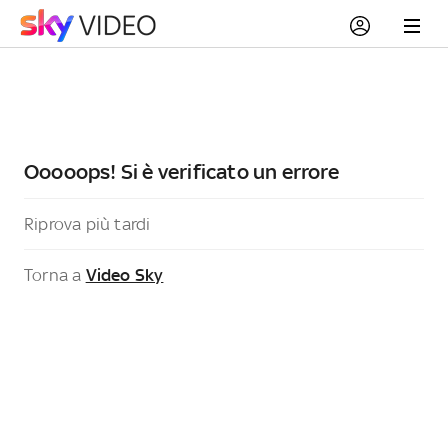
Ooooops! Si è verificato un errore
Riprova più tardi
Torna a
Video Sky