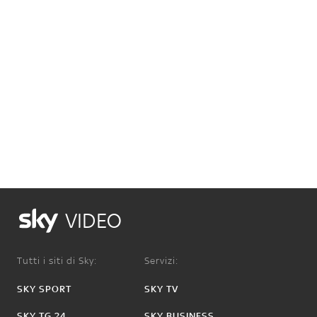
VIDEO
Tutti i siti di Sky:
Servizi:
SKY SPORT
SKY TV
SKY TG 24
SKY BUSINESS