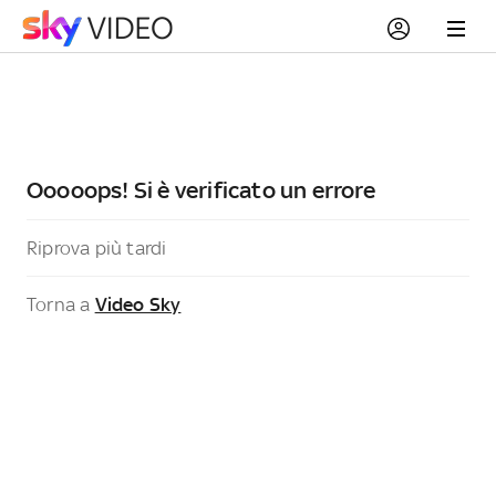
Ooooops! Si è verificato un errore
Riprova più tardi
Torna a
Video Sky