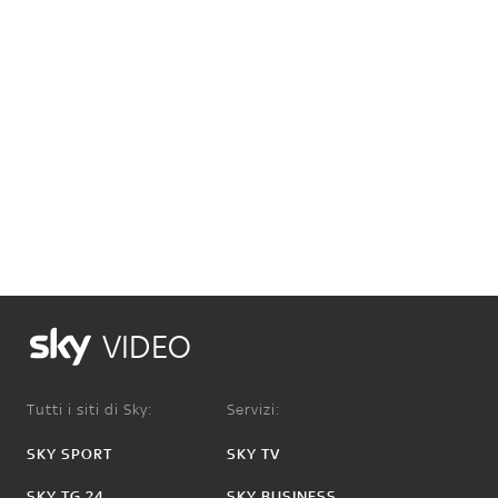
VIDEO
Tutti i siti di Sky:
Servizi:
SKY SPORT
SKY TV
SKY TG 24
SKY BUSINESS