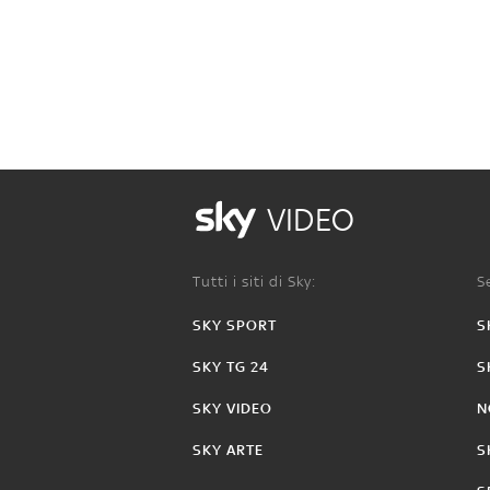
VIDEO
Tutti i siti di Sky:
Se
SKY SPORT
S
SKY TG 24
S
SKY VIDEO
N
SKY ARTE
S