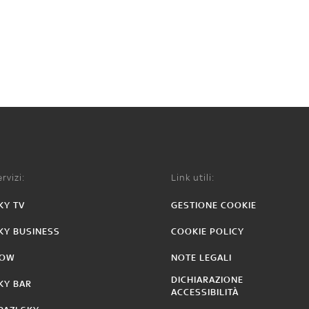
rvizi:
Link utili:
KY TV
GESTIONE COOKIE
KY BUSINESS
COOKIE POLICY
OW
NOTE LEGALI
DICHIARAZIONE
KY BAR
ACCESSIBILITÀ