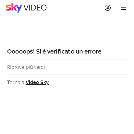
Ooooops! Si è verificato un errore
Riprova più tardi
Torna a
Video Sky