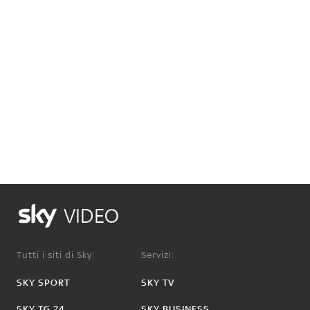
VIDEO
Tutti i siti di Sky:
Servizi:
SKY SPORT
SKY TV
SKY TG 24
SKY BUSINESS