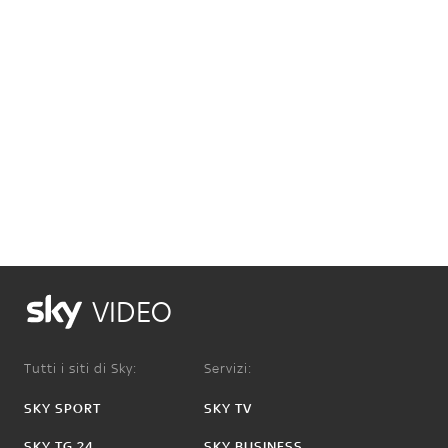
VIDEO
Tutti i siti di Sky:
Servizi:
SKY SPORT
SKY TV
SKY TG 24
SKY BUSINESS