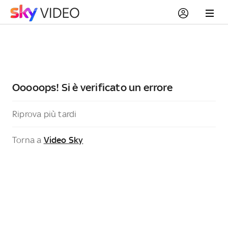
Ooooops! Si è verificato un errore
Riprova più tardi
Torna a
Video Sky