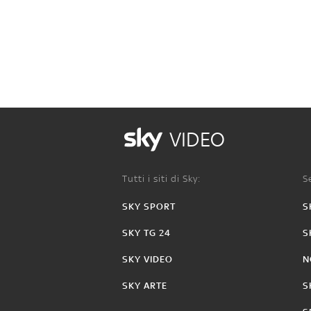
VIDEO
Tutti i siti di Sky:
Se
SKY SPORT
S
SKY TG 24
S
SKY VIDEO
N
SKY ARTE
S