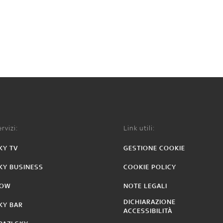
rvizi:
Link utili:
KY TV
GESTIONE COOKIE
KY BUSINESS
COOKIE POLICY
OW
NOTE LEGALI
DICHIARAZIONE
KY BAR
ACCESSIBILITÀ