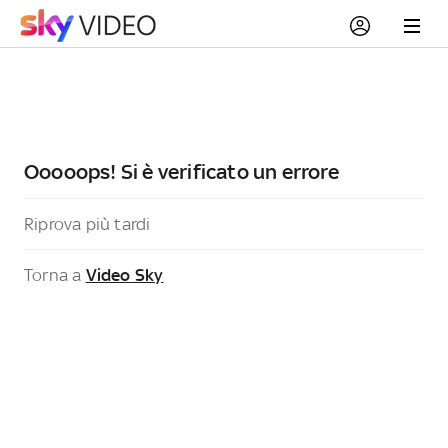
Ooooops! Si è verificato un errore
Riprova più tardi
Torna a
Video Sky