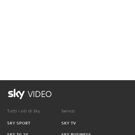
VIDEO
Tutti i siti di Sky:
Servizi:
SKY SPORT
SKY TV
SKY TG 24
SKY BUSINESS