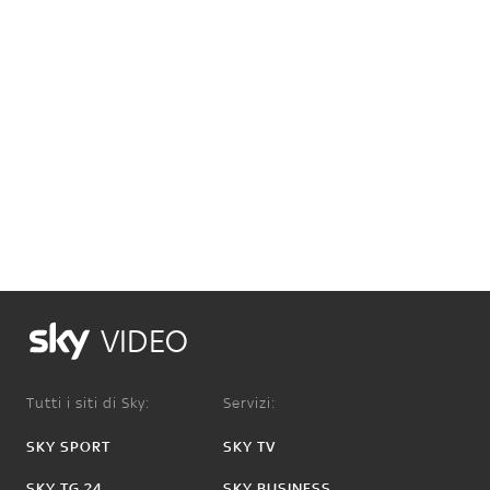
VIDEO
Tutti i siti di Sky:
Servizi:
SKY SPORT
SKY TV
SKY TG 24
SKY BUSINESS