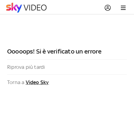
Ooooops! Si è verificato un errore
Riprova più tardi
Torna a
Video Sky