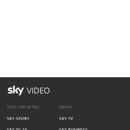
VIDEO
Tutti i siti di Sky:
Servizi:
SKY SPORT
SKY TV
SKY TG 24
SKY BUSINESS