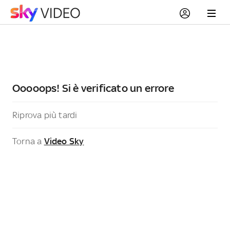
Ooooops! Si è verificato un errore
Riprova più tardi
Torna a
Video Sky