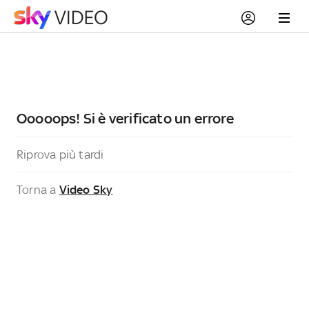
Ooooops! Si è verificato un errore
Riprova più tardi
Torna a
Video Sky