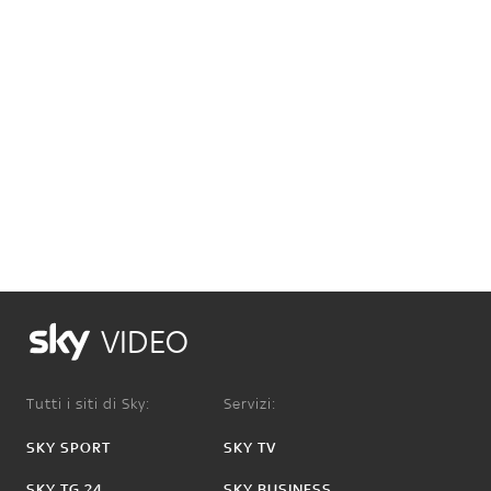
VIDEO
Tutti i siti di Sky:
Servizi:
SKY SPORT
SKY TV
SKY TG 24
SKY BUSINESS