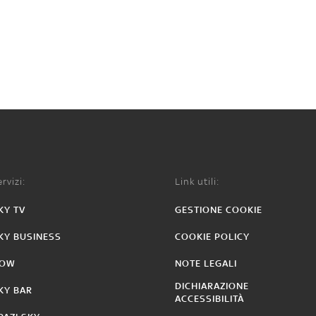
rvizi:
Link utili:
KY TV
GESTIONE COOKIE
KY BUSINESS
COOKIE POLICY
OW
NOTE LEGALI
DICHIARAZIONE
KY BAR
ACCESSIBILITÀ