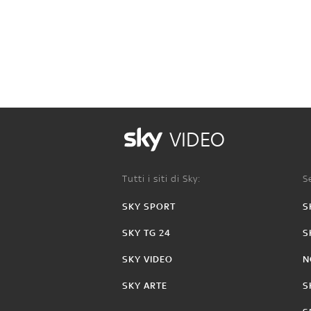
VIDEO
Tutti i siti di Sky:
Se
SKY SPORT
S
SKY TG 24
S
SKY VIDEO
N
SKY ARTE
S