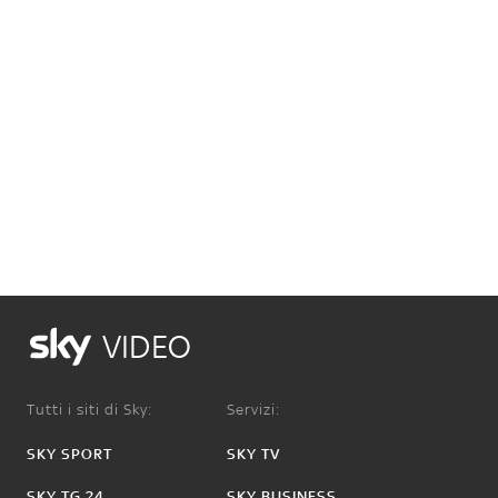
VIDEO
Tutti i siti di Sky:
Servizi:
SKY SPORT
SKY TV
SKY TG 24
SKY BUSINESS