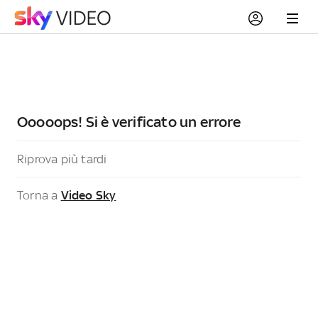
Ooooops! Si è verificato un errore
Riprova più tardi
Torna a
Video Sky