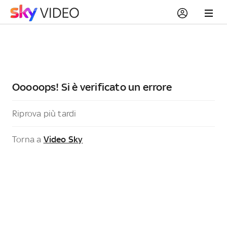
Ooooops! Si è verificato un errore
Riprova più tardi
Torna a
Video Sky