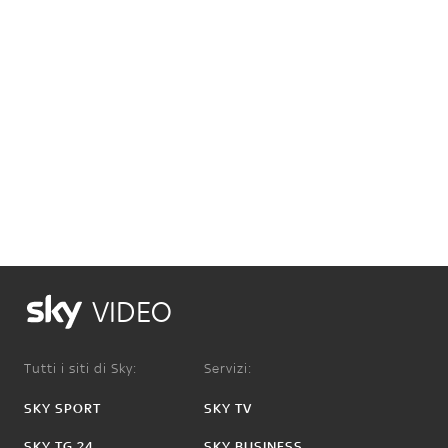
VIDEO
Tutti i siti di Sky:
Servizi:
SKY SPORT
SKY TV
SKY TG 24
SKY BUSINESS