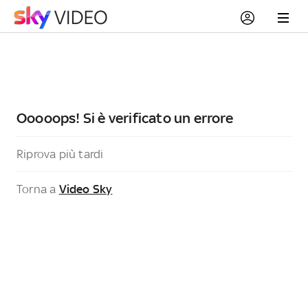
Ooooops! Si è verificato un errore
Riprova più tardi
Torna a
Video Sky