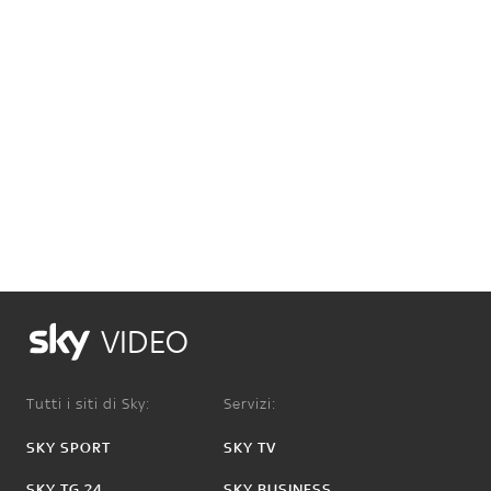
VIDEO
Tutti i siti di Sky:
Servizi:
SKY SPORT
SKY TV
SKY TG 24
SKY BUSINESS