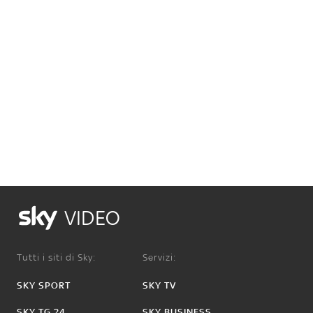
VIDEO
Tutti i siti di Sky:
Servizi:
SKY SPORT
SKY TV
SKY TG 24
SKY BUSINESS