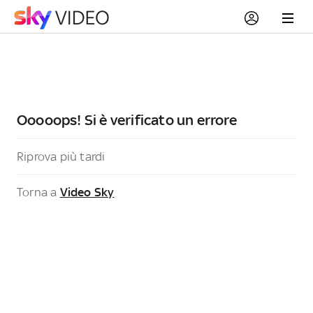
Ooooops! Si è verificato un errore
Riprova più tardi
Torna a
Video Sky