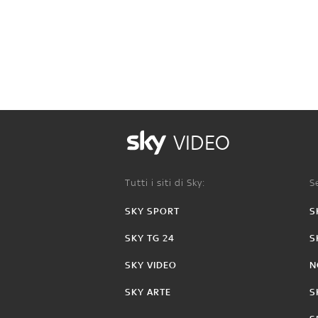
VIDEO
Tutti i siti di Sky:
Se
SKY SPORT
S
SKY TG 24
S
SKY VIDEO
N
SKY ARTE
S