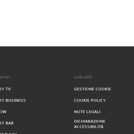
rvizi:
Link utili:
KY TV
GESTIONE COOKIE
KY BUSINESS
COOKIE POLICY
OW
NOTE LEGALI
DICHIARAZIONE
KY BAR
ACCESSIBILITÀ