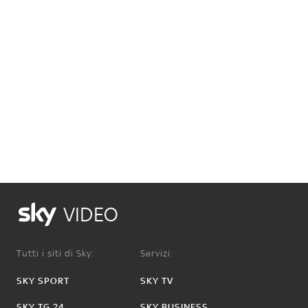
VIDEO
Tutti i siti di Sky:
Servizi:
SKY SPORT
SKY TV
SKY TG 24
SKY BUSINESS