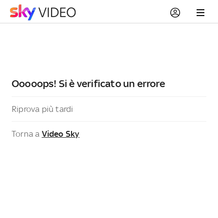
Ooooops! Si è verificato un errore
Riprova più tardi
Torna a
Video Sky