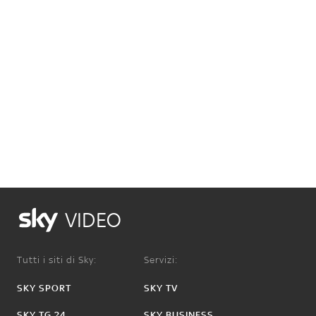
VIDEO
Tutti i siti di Sky:
Servizi:
SKY SPORT
SKY TV
SKY TG 24
SKY BUSINESS