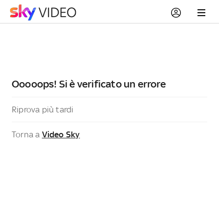
Ooooops! Si è verificato un errore
Riprova più tardi
Torna a
Video Sky