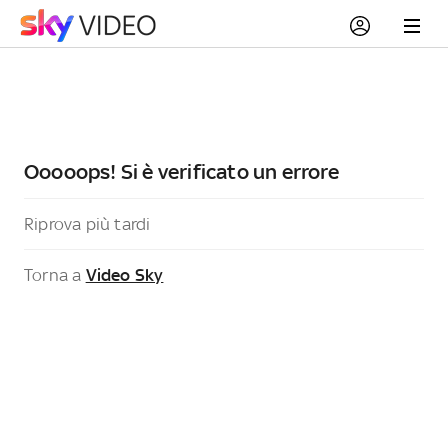
Ooooops! Si è verificato un errore
Riprova più tardi
Torna a
Video Sky