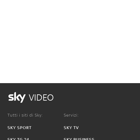
VIDEO
Tutti i siti di Sky:
Servizi:
SKY SPORT
SKY TV
SKY TG 24
SKY BUSINESS