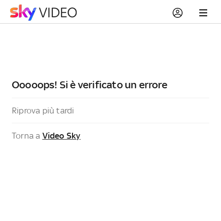
Ooooops! Si è verificato un errore
Riprova più tardi
Torna a
Video Sky