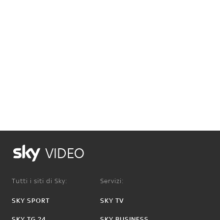
VIDEO
Tutti i siti di Sky:
Servizi:
SKY SPORT
SKY TV
SKY TG 24
SKY BUSINESS