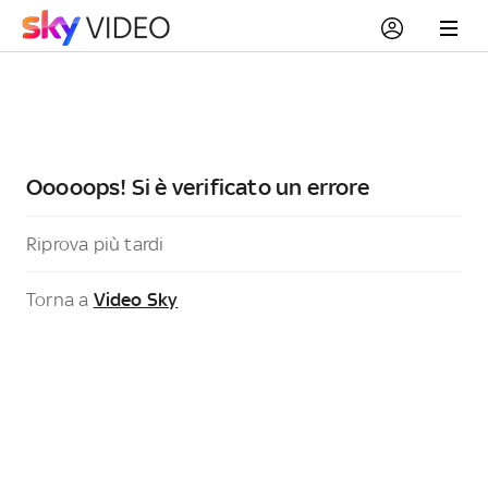
Ooooops! Si è verificato un errore
Riprova più tardi
Torna a
Video Sky