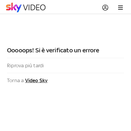
Ooooops! Si è verificato un errore
Riprova più tardi
Torna a
Video Sky