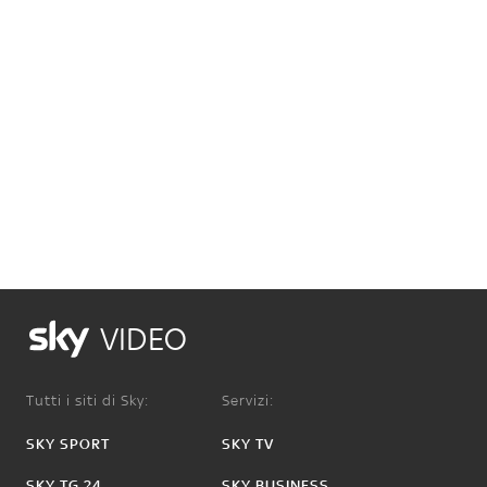
VIDEO
Tutti i siti di Sky:
Servizi:
SKY SPORT
SKY TV
SKY TG 24
SKY BUSINESS