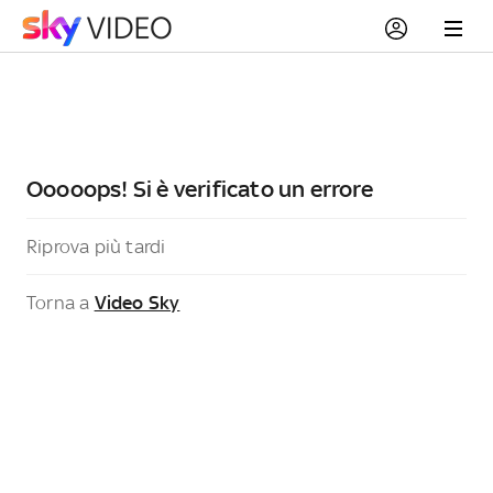
Ooooops! Si è verificato un errore
Riprova più tardi
Torna a
Video Sky