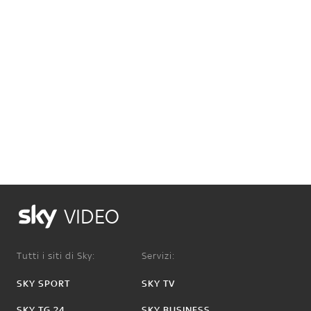
VIDEO
Tutti i siti di Sky:
Servizi:
SKY SPORT
SKY TV
SKY TG 24
SKY BUSINESS