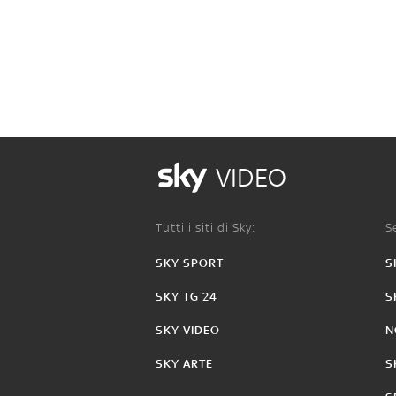
VIDEO
Tutti i siti di Sky:
Se
SKY SPORT
S
SKY TG 24
S
SKY VIDEO
N
SKY ARTE
S