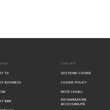
rvizi:
Link utili:
KY TV
GESTIONE COOKIE
KY BUSINESS
COOKIE POLICY
OW
NOTE LEGALI
DICHIARAZIONE
KY BAR
ACCESSIBILITÀ