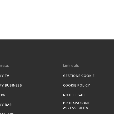
rvizi:
Link utili:
KY TV
GESTIONE COOKIE
KY BUSINESS
COOKIE POLICY
OW
NOTE LEGALI
DICHIARAZIONE
KY BAR
ACCESSIBILITÀ