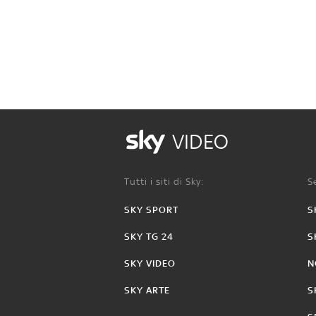
VIDEO
Tutti i siti di Sky:
Se
SKY SPORT
S
SKY TG 24
S
SKY VIDEO
N
SKY ARTE
S