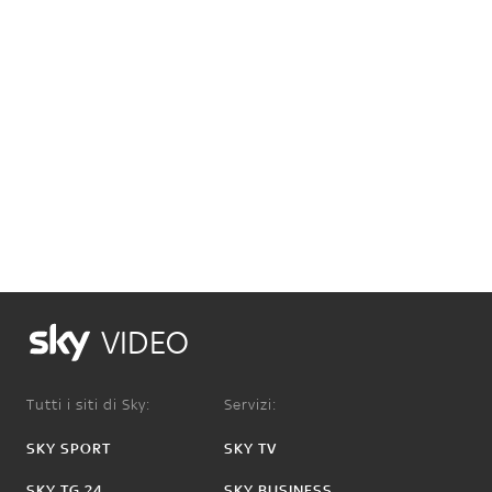
VIDEO
Tutti i siti di Sky:
Servizi:
SKY SPORT
SKY TV
SKY TG 24
SKY BUSINESS