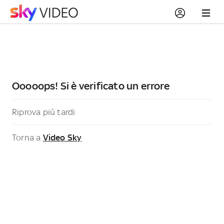
Ooooops! Si è verificato un errore
Riprova più tardi
Torna a
Video Sky