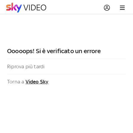
Ooooops! Si è verificato un errore
Riprova più tardi
Torna a
Video Sky