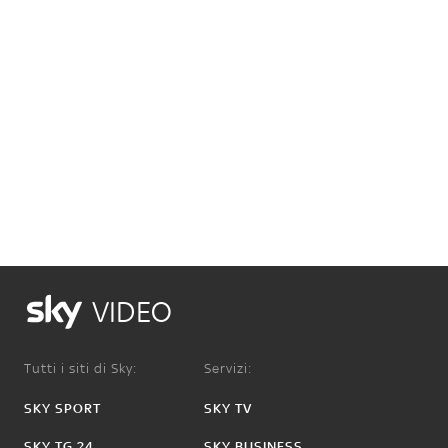
VIDEO
Tutti i siti di Sky:
Servizi:
SKY SPORT
SKY TV
SKY TG 24
SKY BUSINESS