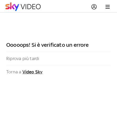
Ooooops! Si è verificato un errore
Riprova più tardi
Torna a
Video Sky