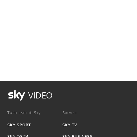
VIDEO
Tutti i siti di Sky:
Servizi:
SKY SPORT
SKY TV
SKY TG 24
SKY BUSINESS