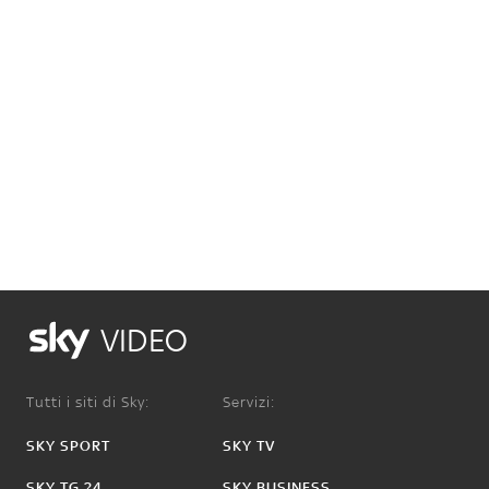
VIDEO
Tutti i siti di Sky:
Servizi:
SKY SPORT
SKY TV
SKY TG 24
SKY BUSINESS