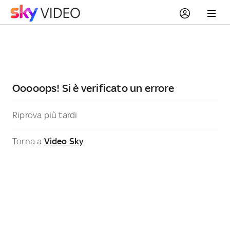
Ooooops! Si è verificato un errore
Riprova più tardi
Torna a
Video Sky