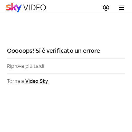
Ooooops! Si è verificato un errore
Riprova più tardi
Torna a
Video Sky