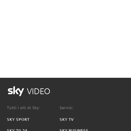
VIDEO
Tutti i siti di Sky:
Servizi:
SKY SPORT
SKY TV
SKY TG 24
SKY BUSINESS