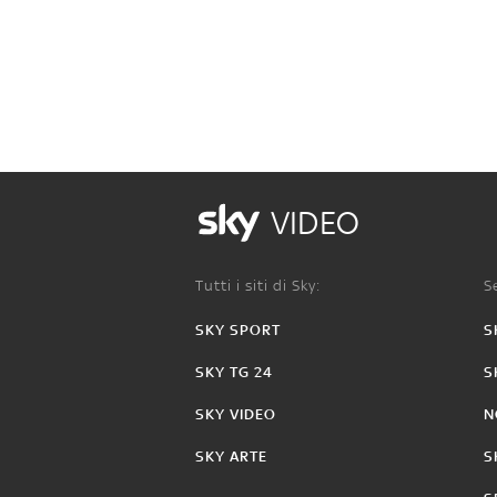
VIDEO
Tutti i siti di Sky:
Se
SKY SPORT
S
SKY TG 24
S
SKY VIDEO
N
SKY ARTE
S