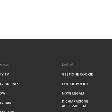
rvizi:
Link utili:
KY TV
GESTIONE COOKIE
KY BUSINESS
COOKIE POLICY
OW
NOTE LEGALI
DICHIARAZIONE
KY BAR
ACCESSIBILITÀ