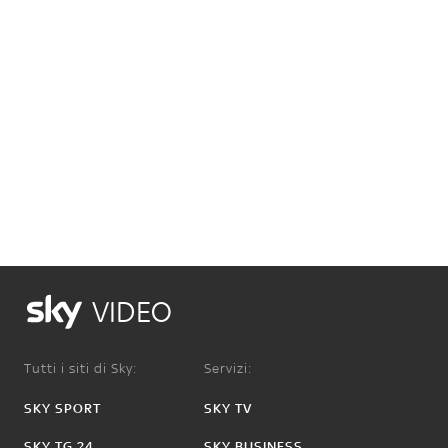
VIDEO
Tutti i siti di Sky:
Servizi:
SKY SPORT
SKY TV
SKY TG 24
SKY BUSINESS