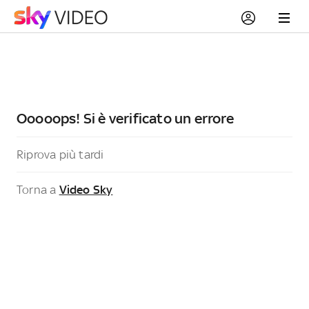
Ooooops! Si è verificato un errore
Riprova più tardi
Torna a
Video Sky