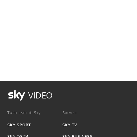
VIDEO
Tutti i siti di Sky:
Servizi:
SKY SPORT
SKY TV
SKY TG 24
SKY BUSINESS