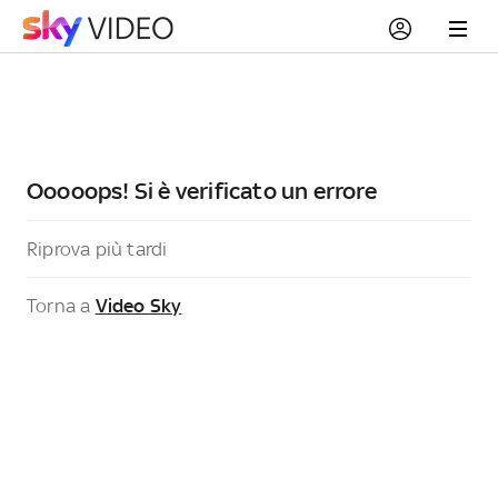
Ooooops! Si è verificato un errore
Riprova più tardi
Torna a
Video Sky