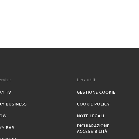
rvizi:
Link utili:
KY TV
GESTIONE COOKIE
KY BUSINESS
COOKIE POLICY
OW
NOTE LEGALI
DICHIARAZIONE
KY BAR
ACCESSIBILITÀ