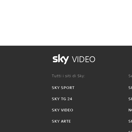
VIDEO
Tutti i siti di Sky:
Se
SKY SPORT
S
SKY TG 24
S
SKY VIDEO
N
SKY ARTE
S